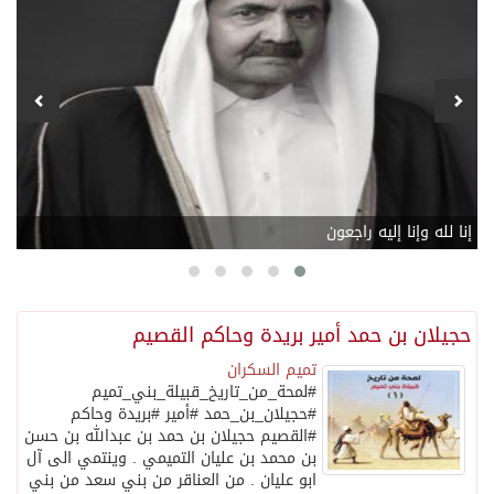
إنا لله وإنا إليه راجعون
من
حجيلان بن حمد أمير بريدة وحاكم القصيم
تميم السكران
#لمحة_من_تاريخ_قبيلة_بني_تميم
#حجيلان_بن_حمد #أمير #بريدة وحاكم
#القصيم حجيلان بن حمد بن عبدالله بن حسن
بن محمد بن عليان التميمي . وينتمي الى آل
ابو عليان . من العناقر من بني سعد من بني