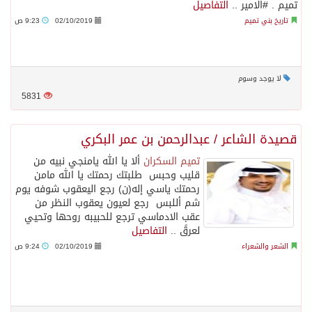
تميم . #الامير ..
التفاصيل
تاريخ بني تميم
02/10/2019
9:23 ص
لا يوجد وسوم
5831
قصيدة الشاعر / عبدالرحمن بن عمر البكري
تميم السكران
ألا يا الله يامنجي نبيه من
قليب وحبس طلبتك رحمتك يا الله مامن
رحمتك ياسي إله(ن) رجع اليعقوب شوفه يوم
شم أللبس رجع لعيون يعقوب النظر من
عقب الادماسي ترجع للحبيبه روحها وتحيي
لعرقً ..
التفاصيل
الشعر والشعراء
02/10/2019
9:24 ص