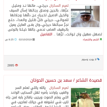
تميم السكران
ديـرتـي،، مالـها نــد ومـثيـل
عـزّها،، بالـدِين وصدق رجـالـها إسأل السيف
والخـيل الاصـيل تخـبـرك عـن دقّهـا وجـلالـها
للمـوالـي،، ديـرتي ظـلٍّ ظـلـيل والـعدا،، حـتـمٍ
نجـزّ سبـالـها ديـرتي،،وان بغـى العايـل يعيل
بالـرهيف العضب نحـمي جالها خيـلـنا بالـوغى
تصـهل صهيل وان تـوانـت،، لـزّهـا ..
التفاصيل
الشعر والشعراء
02/10/2019
9:25 ص
لا يوجد وسوم
2895
قصيدة الشاعر / سعد بن حسين الحوتان
تميم السكران
يالله ياللي تعلم السر
والغيب ياواحد بأمره تهل السحايب الواحد
اللي يعلم الصوت ويجيب يافاتح بابه لمن جاه
تايب شي تشوفه في حياتك تعاجيب في
تالي الدنيا تشوف العقايب بعض السلوم