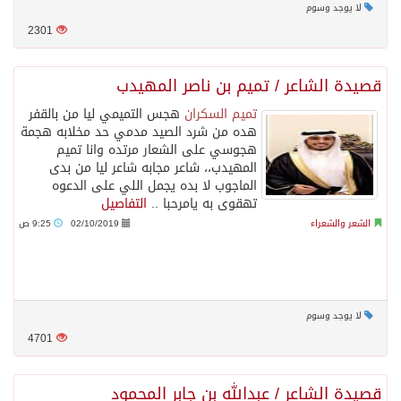
لا يوجد وسوم
2301
قصيدة الشاعر / تميم بن ناصر المهيدب
تميم السكران
هجس التميمي ليا من بالقفر
هده من شرد الصيد مدمي حد مخلابه هجمة
هجوسي على الشعار مرتده وانا تميم
المهيدب،، شاعر مجابه شاعر ليا من بدى
الماجوب لا بده يجمل اللي على الدعوه
تهقوى به يامرحبا ..
التفاصيل
الشعر والشعراء
02/10/2019
9:25 ص
لا يوجد وسوم
4701
قصيدة الشاعر / عبدالله بن جابر المحمود