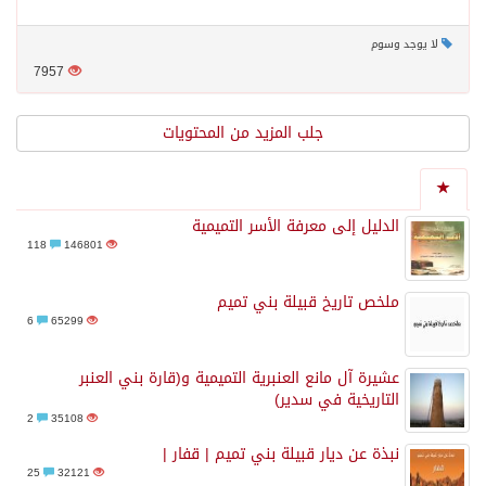
لا يوجد وسوم
7957
جلب المزيد من المحتويات
الدليل إلى معرفة الأسر التميمية
118
146801
ملخص تاريخ قبيلة بني تميم
6
65299
عشيرة آل مانع العنبرية التميمية و(قارة بني العنبر
التاريخية في سدير)
2
35108
نبذة عن ديار قبيلة بني تميم | قفار |
25
32121