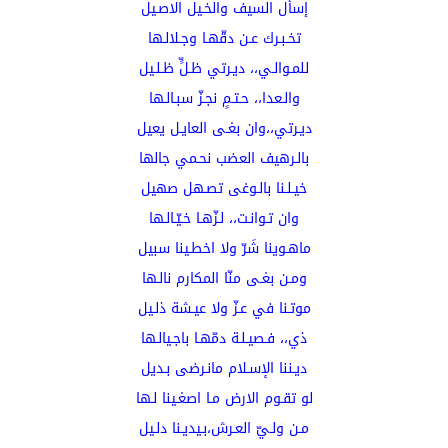
إسأل السيف والخـيل الاصـيل
تخـبـرك عـن دقّهـا وجـلالـها
للمـوالـي،، ديـرتي ظـلٍّ ظـلـيل
والـعدا،، حـتـمٍ نجـزّ سبـالـها
ديـرتي،،وان بغـى العايـل يعيل
بالـرهيف العضب نحـمي جالها
خيـلـنا بالـوغى تصـهل صهيل
وان تـوانـت،، لـزّهـا خـيّـالـها
ماهـوينا شَرّ ولا اخطـينا سبيل
ومـن بغـى منّا المكارم نالـها
موتـنا في عـزّ ولا عيـشة ذلـيل
ذي،، فـصيـلـة دمّهـا باجـيالـها
ديـننا الإسـلام مانـرضى بـديل
لو تقـوم الارض مـا اصغـينا لـها
مـن ولـيّ العـرش،بـيديـنا دلـيل