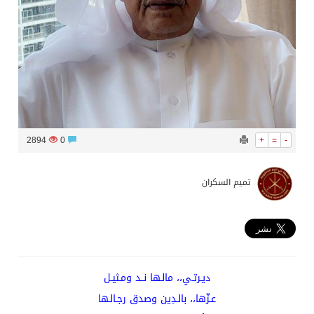
2894
0
+
=
-
تميم السكران
ديـرتـي،، مالـها نــد ومـثيـل
عـزّها،، بالـدِين وصدق رجـالـها