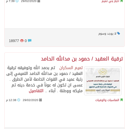
أخبار بني تميم
29/02/2020
7:39 م
لا يوجد وسوم
18977
0
ترقية العقيد / حمود بن مدالله الحامد
تميم السكران
‏تم بحمد الله وتوفيقه ترقية
العقيد / حمود بن مدالله الحامد التميمي إلى
رتبة عميد في القوات الخاصة لأمن الطرق .
عسى ان تكون له عوناً في خدمة دينه ثم
مليكه ووطنة . ‏أبناء ..
التفاصيل
المناسبات والوفيات
29/02/2020
12:38 م