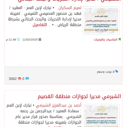
تميم السكران
• نبارك لإبن العم : العقيد /
فهد بن منصور العصيمي التميمي . تعيينه
مديرا لإدارة التحريات والبحث الجنائي بشرطة
منطقة الرياض . • ..
التفاصيل
المناسبات والوفيات
11/02/2020
11:48 م
لا يوجد وسوم
3082
0
الشبرمي مديرا لجوازات منطقة القصيم
أحمد بن عبدالعزيز الشبرمي
• نبارك لإبن العم
: سعادة العميد / عبدالرحمن بن رحمه
الشبرمي . بمناسبة صدور قرار مدير عام
الجوازات بتعيينه مديرا لجوازات منطقة