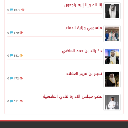
إنا لله وإنا إليه راجعون
0
4679
منسوبي وزارة الدفاع
0
679
د./ رائد بن حمد الماضي
0
381
تميم بن فريح العقلاء
0
472
عضو مجلس الادارة لنادي القادسية
0
611