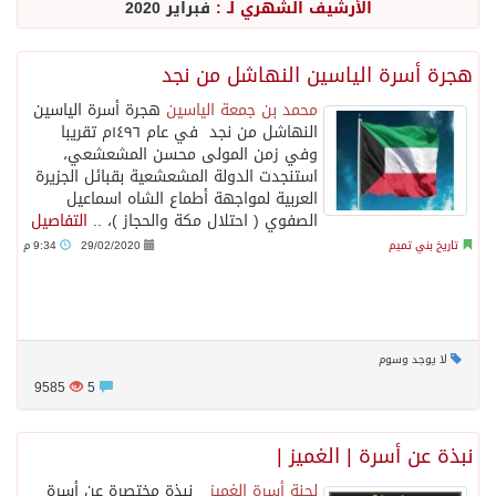
الأرشيف الشهري لـ :
فبراير 2020
هجرة أسرة الياسين النهاشل من نجد
محمد بن جمعة الياسين
‏هجرة أسرة الياسين
النهاشل من نجد في عام ١٤٩٦م تقريبا
وفي زمن المولى محسن المشعشعي،
استنجدت الدولة المشعشعية بقبائل الجزيرة
العربية لمواجهة أطماع الشاه اسماعيل
الصفوي ( احتلال مكة والحجاز )، ..
التفاصيل
تاريخ بني تميم
29/02/2020
9:34 م
لا يوجد وسوم
9585
5
نبذة عن أسرة | الغميز |
لجنة أسرة الغميز
نبذة مختصرة عن أسرة