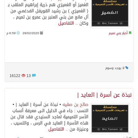
الغميز أو الغميزي هم ذرية إبراهيم الملقب بـ
( الغميزي ) بن رشيد القويفل الفدغمي من
آل مانع من بني العنبر بن عمرو بن تميم ،
وكان ..
التفاصيل
أخبار بني تميم
29/02/2020
6:59 م
لا يوجد وسوم
16122
13
نبذة عن أسرة | العايد |
صالح بن صقيه
• نبذة عن أسرة | العايد | •
النسب : جاء في الدليل الى معرفة أنساب
الأسر التميمية لماجد السنيدي فقد قال عن
هذه الأسرة [ العايد في الرس ، واللسيب ،
وعنيزة من ..
التفاصيل