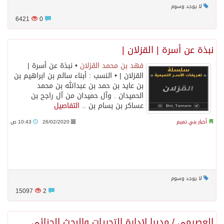
لا يوجد وسوم
6421
0
نبذة عن أسرة | القزلان |
فهد بن محمد القزلان
• نبذة عن أسرة |
القزلان | • النسب : أبناء سالم بن ابراهيم بن
بن عايد بن حمد بن عبدالله بن محمد
الحميدان . وآل حميدان من آل راجح بن
عساكر بن بسام بن ..
التفاصيل
أخبار بني تميم
26/02/2020
10:43 ص
لا يوجد وسوم
15097
2
العصيمي / مديرا لإدارة التحريات والبحث الجنائي