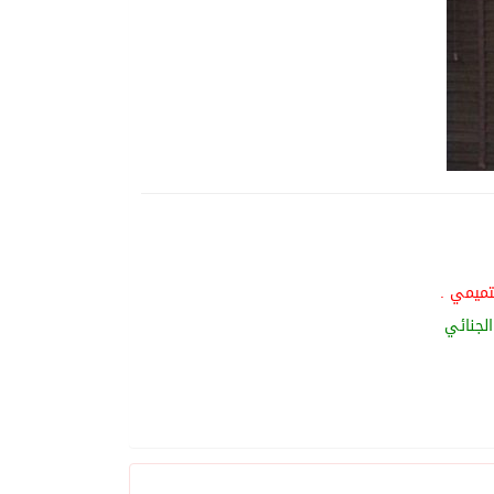
تميمي .
الجنائي