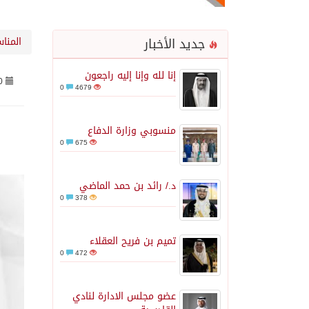
جديد الأخبار
المنا
إنا لله وإنا إليه راجعون
0
0
4679
منسوبي وزارة الدفاع
0
675
د./ رائد بن حمد الماضي
0
378
تميم بن فريح العقلاء
0
472
عضو مجلس الادارة لنادي