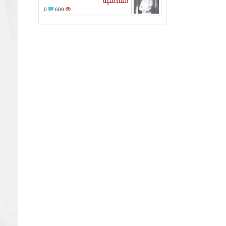
القادسية
0
609