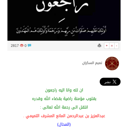
2817
0
+
=
-
تميم السكران
‏ان لله وانا اليه راجعون
بقلوب مؤمنة راضية بقضاء الله وقدره
انتقل الى رحمة الله تعالى :
عبدالعزيز بن عبدالرحمن المانع المشرف التميمي .
(المحال)