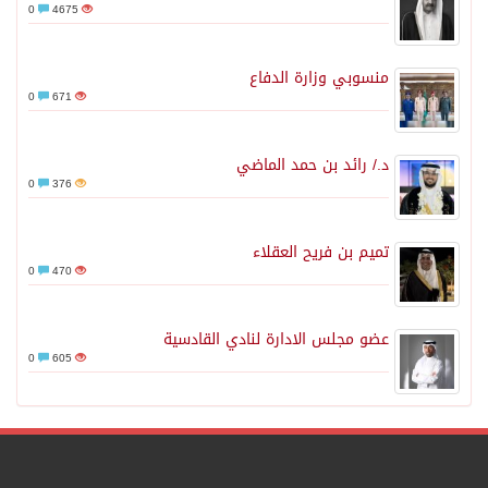
0
4675
منسوبي وزارة الدفاع
0
671
د./ رائد بن حمد الماضي
0
376
تميم بن فريح العقلاء
0
470
عضو مجلس الادارة لنادي القادسية
0
605