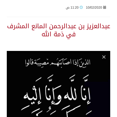
10/02/2020
11:20 ص
عبدالعزيز بن عبدالرحمن المانع المشرف
في ذمة الله