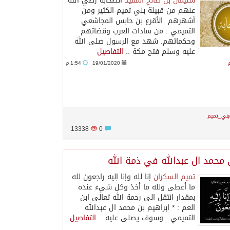
سليمان بن صالح المفيد
الصحابة رضي الله
عنهم من قبيلة بني تميم الكثير ومن
أشهرهم الأقرع بن حابس المجاشعي
التميمي : من سادات العرب وقضاتهم
وحكمائهم. شهد مع الرسول صلى الله
عليه وسلم فتح مكة ..
التفاصيل
19/01/2020
1:54 م
بني_تميم
13338
0
ن محمد ال عبدالله في ذمة الله
تميم السكران
إنا لله وإنا إليه راجعون لله
ما أعطى ولله ما أخذ وكل شيء عنده
بمقدار انتقل الى رحمة الله تعالى ابن
العم : * ابراهيم بن محمد ال عبدالله
التميمي . وسوف يصلى عليه ..
التفاصيل