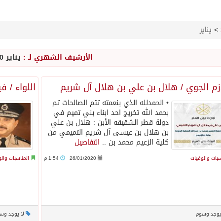
>
يناير
الأرشيف الشهري لـ :
يناير 2020
زم الجوي / هلال بن علي بن هلال آل شريم
اللواء / 
• الحمدلله الذي بنعمته تتم الصالحات تم
بحمد الله تخريج احد ابناء بني تميم في
دولة قطر الشقيقه الأبن : هلال بن علي
بن هلال بن عيسى آل شريم التميمي من
كلية الزعيم محمد بن ..
التفاصيل
سبات والوفيات
26/01/2020
1:54 م
المناسبات وال
يوجد وسوم
لا يوجد وس