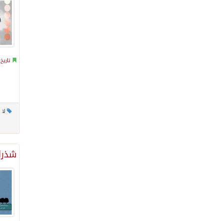
تاريخ
لا 
شذرا