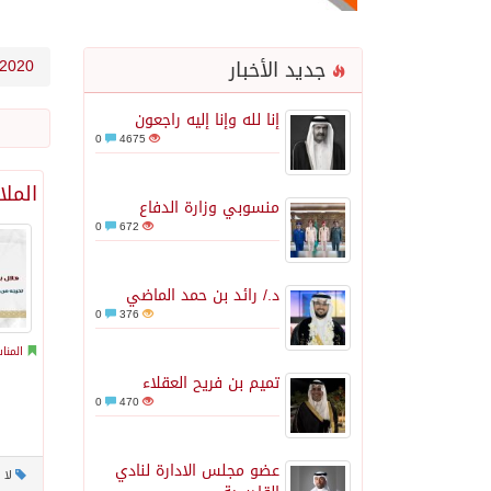
جديد الأخبار
2020
إنا لله وإنا إليه راجعون
0
4675
الملا
منسوبي وزارة الدفاع
0
672
د./ رائد بن حمد الماضي
0
376
المنا
تميم بن فريح العقلاء
0
470
عضو مجلس الادارة لنادي
لا 