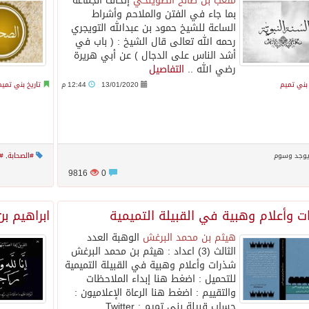
متعب بن صالح الصويلحي
إتحاف الجماعة
بما جاء في الفتن والملاحم وأشراط
الساعة للشيخ حمود بن عبدالله التويجري
رحمه الله تعالى قال الشيخ : ( باب في
أشد الناس على الدجال ) عن أبي هريرة
رضي الله ..
التفاصيل
 بني تميم
13/01/2020
12:44 م
تاريخ بني تميم
يوجد وسوم
#الصحابة
,
#
9816
0
ت وأعلام وهبية في القبيلة التميمية
ابراهيم ب
هيثم بن محمد البرغش
الوهبة العدد
الثالث (3) اعداد : هيثم بن محمد البرغش
شذرات وأعلام وهبية في القبيلة التميمية
للتحميل : اضغط هنا إبداء الملاحظات
والتقييم : اضغط هنا الرعاة الإعلاميون :
حساب قبيلة بني تميم Twitter :