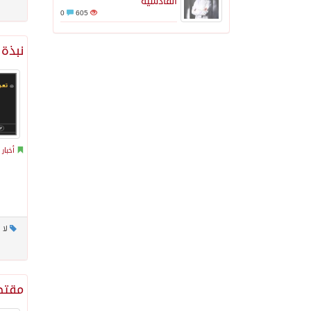
القادسية
0
605
نبذة 
أخبار
لا 
مقتط