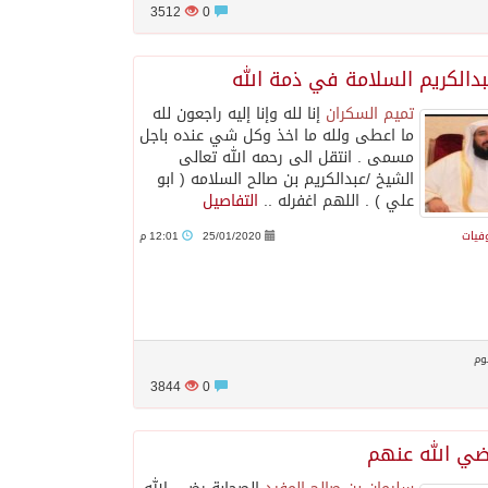
3512
0
بدالكريم السلامة في ذمة الله
تميم السكران
‏إنا لله وإنا إليه راجعون لله
ما اعطى ولله ما اخذ وكل شي عنده باجل
مسمى . انتقل الى رحمه الله تعالى
الشيخ /عبدالكريم بن صالح السلامه ( ابو
علي ) . اللهم اغفرله ..
التفاصيل
وفيات
25/01/2020
12:01 م
وم
3844
0
ضي الله عنهم