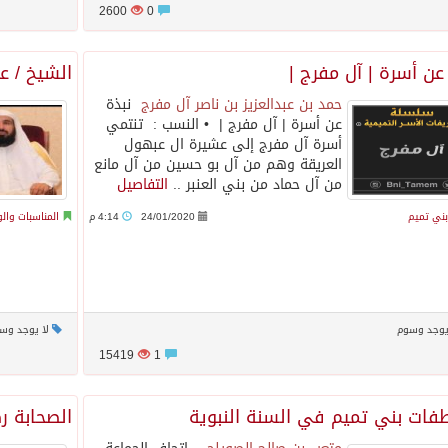
2600
0
عن أسرة | آل مفرج |
الشيخ / ع
حمد بن عبدالعزيز بن ناصر آل مفرج
نبذة
عن أسرة | آل مفرج | • النسب : تنتمي
أسرة آل مفرج إلى عشيرة ال عبهول
العريقة وهم من آل بو حسين من آل مانع
من آل حماد من بني العنبر ..
التفاصيل
 بني تميم
24/01/2020
4:14 م
المناسبات وال
يوجد وسوم
لا يوجد وس
15419
1
فات بني تميم في السنة النبوية
الصحابة ر