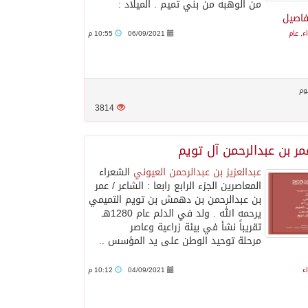
من الوهبه من بني تميم . الميلاد :
فاصيل
ء
,
عام
06/09/2021
10:55 م
وم
3814
مر بن عبدالرحمن آل تويم
عبدالعزيز بن عبدالرحمن العيوني
الشعراء
المعاصرين الجزء الرابع ‏رابعا : الشاعر / عمر
بن عبدالرحمن بن دهمش بن تويم التميمي
يرحمه الله . ولد في الدلم عام 1280هـ
تقريباً نشأ في بيئة زراعية وعاصر
مرحلة توحيد الوطن على يد المؤسس ..
ء
04/09/2021
10:12 م