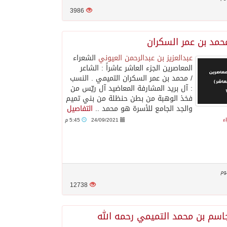
3986
محمد بن عمر السكران
عبدالعزيز بن عبدالرحمن العيوني
الشعراء
المعاصرين الجزء العاشر ‏عاشراً : الشاعر
/ محمد بن عمر السكران التميمي . النسب
: آل بريد المشارفة المعاضيد آل ريّس من
فخذ الوهبة من بطن حنظلة من بني تميم
والجد الجامع للأسرة هو محمد ..
التفاصيل
ء
24/09/2021
5:45 م
وم
12738
جاسم بن محمد التميمي رحمه الله