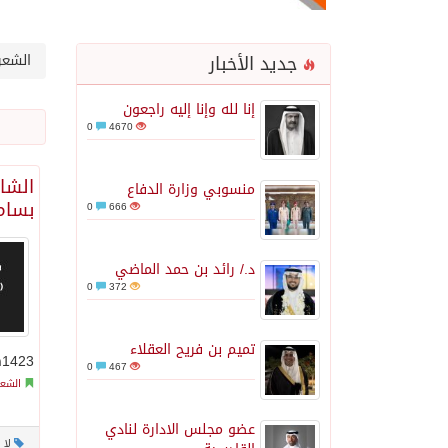
جديد الأخبار
الشعر
إنا لله وإنا إليه راجعون
0
4670
الشاع
منسوبي وزارة الدفاع
بسام
0
666
د./ رائد بن حمد الماضي
0
372
تميم بن فريح العقلاء
1423هـ - 2002م ..
0
467
الشعر
عضو مجلس الادارة لنادي
لا 