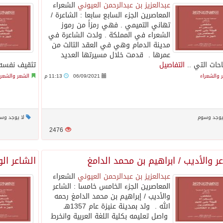
عبدالعزيز بن عبدالرحمن العيوني
الشعراء
المعاصرين الجزء السابع سابعا : الشاعرة /
تهاني التميمي . فهي رمزاً من رموز
الشعراء في المملكة . ولدت الشاعرة في
مدينة الدمام وهي في العقد الثالث من
عمرها . قدمت خلال مسيرتها العديد
احات التي ..
التفاصيل
تثقيف نفسه 
 والشعراء
06/09/2021
11:13 م
الشعر والشعرا
يوجد وسوم
لا يوجد وس
2476
ر والأديب / ابراهيم بن محمد الدامغ
الشاعر ال
عبدالعزيز بن عبدالرحمن العيوني
الشعراء
المعاصرين الجزء الخامس‏ خامسا : الشاعر
والأديب / إبراهيم بن محمد الدامغ رحمه
الله . ولد بمدينة عنيزة عام 1357هـ
واصل تعليمه بكلية اللغة العربية وانخرط