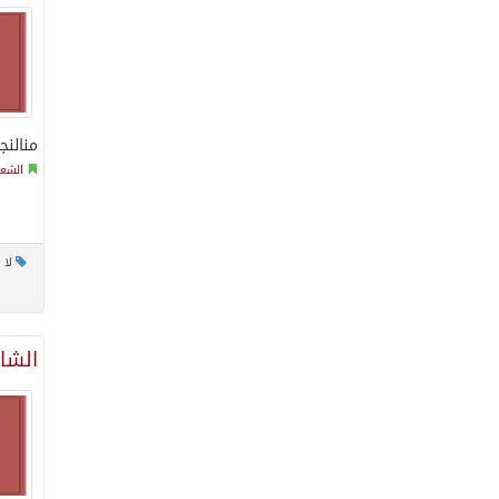
منالنج
الشعر
لا 
الشاع