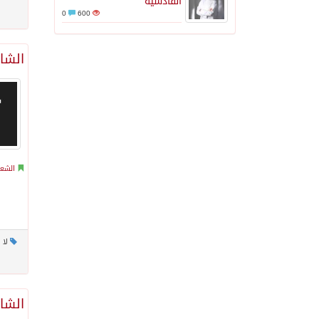
القادسية
0
600
الشاع
الشعر
لا 
الشا