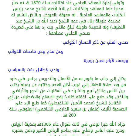
وتولى إدارة المعهد العلمي عند افتتاحه سنة 1370 هـ ثم صار
مديرا عاما للمعاهد
والكليات ثم نائبا لأخيه الشيخ محمد رئيس
الكليات والمعاهد العلمية
.
له معرفة بالعروض ويقرض الشعر
له
قصيدة طويلة رثاء في عمه الشيخ
(
عبد الله بن الش
يخ عبد
اللطيف
)
وله قصيدة طويلة تبلغ مائتي بيت رد بها على قصيدة
صبحي الحلبي مطلعها
:
صحى
القلب عن ذكر الحسان الكواعب
وعن مدح بيض فاحمات الذوائب
ووصف لآرام نعمن بوجرة
وندب لإطلال عفت بالسباسب
وكان إلي جانب ما يقوم به من الأعمال والتدريس يجلس في داره
من بعد صلاة
الظهر إلي قريب أذان العصر وكاتبه عن يمينه يكتب
بين الناس وثائق
لبيع والشراء في العقارات من الدور والأراضي
والنخيل وقد طبع على نفقته كتاب
)
رفع الإيهام والاضطراب عن
إ
ي
الكتاب
)
للشيخ
(
محمد
الأمين الشنقيطي
)
كما طبع الرد
على
الجهمية تأليف
(
عثمان
بن سعيد الدارمي الشافعي
)
المتوفى سنة
280 هـ
.
جزاه الله خيرا توفي في ثالث شوال عام 1386
هـ بمدينة الرياض
وحزن عليه الناس وصلي عليه بجامع الرياض الكبير ودفن بمقبرة