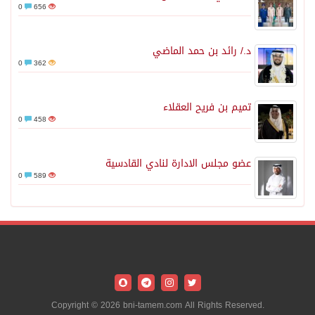
0
656
د./ رائد بن حمد الماضي
0
362
تميم بن فريح العقلاء
0
458
عضو مجلس الادارة لنادي القادسية
0
589
Copyright © 2026 bni-tamem.com All Rights Reserved.