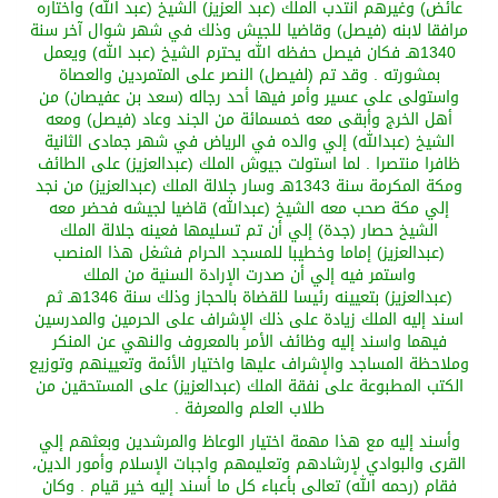
عائض
)
وغيرهم انتدب الملك
(
عبد العزيز
)
الشيخ
(
عبد الله
)
واختاره
مرافقا لابنه
(
فيصل
)
وقاضيا للجيش وذلك في شهر شوال آخر سنة
1340هـ فكان فيصل حفظه الله يحترم الشيخ
(
عبد الله
)
ويعمل
بمشورته
. وقد تم
(
لفيصل
)
النصر على المتمردين والعصاة
واستولى على عسير وأمر فيها أحد رجاله
(
سعد بن
عفيصان
)
من
أهل الخرج وأبقى معه خمسمائة من الجند وعاد
(
فيصل
)
ومعه
الشيخ
(
عبد
الله
)
إلي والده في الرياض في شهر جمادى الثانية
ظافرا
منتصرا
.
لما استولت جيوش الملك
(
عبدالعزيز
)
على الطائف
ومكة المكرمة سنة
1343هـ وسار جلالة الملك
(
عبد
العزيز
)
من نجد
إلي مكة صحب معه الشيخ
(
عبد
الله
)
قاضيا لجيشه فحضر معه
الشيخ حصار
(
جدة
)
إلي أن
تم تسليمها فعينه جلالة الملك
(
عبد
العزيز
)
إماما وخطيبا للمسجد الحرام فشغل هذا المنصب
واستمر فيه إلي أن ص
درت الإرادة السنية من الملك
(
عبد
العزيز
)
بتعيينه رئيسا للقضاة بالحجاز وذلك سنة 1346هـ ثم
اسند إليه الملك زيادة على ذلك الإشراف على الحرمين والمدرسين
فيهما واسند إليه وظائف الأمر بالمعروف والنهي عن المنكر
وملاحظة المساجد والإشراف عليها واختيار الأئمة وتعيينهم
وتوزيع
الكتب المطبوعة على نفقة الملك
(
عبد
العزيز
)
على المستحقين من
طلاب العلم والمعرفة
.
وأسند إليه مع هذا مهمة اختيار الوعاظ والمرشدين وبعثهم إلي
القرى والبوادي لإرشادهم وتعليمهم وا
جبات الإسلام وأمور الدين،
فقام
(
رحمه الله
)
تعالى
بأعباء كل ما أسند إليه خير قيام
.
وكان