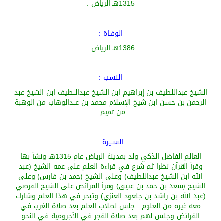
1315هـ الرياض .
الوفــاة
:
1386هـ الرياض .
النسـب
:
الشيخ
عبداللطيف بن إبراهيم ابن الشيخ عبد
اللطيف ابن الشيخ عبد
الرحمن بن
حسن ابن شيخ الإسلام محمد بن عبد
الوهاب
من الوهبة
من تميم .
الســيرة
:
العالم الفاضل الذكي
ولد بمدينة الرياض عام 1
315هـ ونشأ بها
وقرأ القرآن نظرا
ثم شرع في قراءة العلم على عمه الشيخ
(
عبد
الله ابن الشيخ عبد
اللطيف
)
وعلى الشيخ
(
حمد بن فار
س
)
وعلى
الشيخ
(
سعد بن حمد بن عتيق
)
وقرأ الفرائض على الشيخ الفرضي
(
عبد الله بن راشد بن
جلعود
العنزي
)
وتبحر في هذا العلم
وشارك
معه
غيره من العلوم
.
جلس لطلاب العلم بعد صلاة الغرب في
الفرائض وجلس لهم بعد صلاة الفجر في
الآجرومية
في النحو