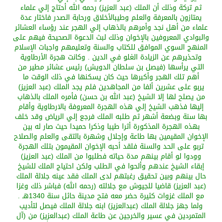
ثم تركة وذلك أن الملك
(
عبد العزيز
) رحمه الله
أحتاج إلي علماء
يمتازون بالمعرفة والعلم وطيب
ا
لأخلاق ورحابة الصدر فاختار عدة
علماء من أهل نجد وأمرهم بالذهاب إلي الهجر
عند رؤساء العشائر
والبوادي المعروفين بالإخوان وذلك لبث الدعوة الصحيحة فيهم على
المنهج السوي الموافق للكتاب والسنة وتعليمهم واجبات الإسلام
وتحذيرهم عن الزيادة الغلو
في
الدين
.
وكانت هجرة
الأر
طاوية
التي يرأسها
(
فيصل بن سلطان الدويش
)
رئيس عشائر مطير من
أهم تلك الهجر وأكبرها حيث كان يسكنها في ذلك الوقت ما
يربو
على عشرين ألفا من المجاهدين
فلم يجد الملك
(
عبد العزيز
)
من يصلح لها إلا الشيخ
(
عبد الله بن حسن
)
فأمره الملك بالذهاب
إليها فذهب الشيخ إلي هذه الهجرة المعروفة
بالا
رطاوية
وأقام
بها سنة وبضعة أشهر
ثم طلبه الملك فرجع إلي
الرياض وقد خلف
بهذه الهجرة المذكورة أثرا طيبا وذكرا حميدا حيث صار له بين
الإخوان المقيمين بها طاعة وإجلال وشهرة بالتقى والعلم
والصلاح
تربو على الحد والسنة
فلقد أحبه الإخوان المقيمون بتلك الهجرة
وودوا لو أقام بينهم مدة حياته فطلبوا من الملك
(
عبد العزيز
)
إبقاء
الشيخ عندهم وألحوا في الطلب
ولكن احتياج الملك للشيخ
حال بينهم
وبين تحقيق رغبتهم لدى الملك
فقد عينه جلالة الملك
(
عبد العزيز
)
قاضيا للجيوش مع جلالته
(
رحمه
الله
)
فباشر ذلك وغزا
مع الملك غزوات كثيرة حضر معه فتح مدينة حائل سنة 1340هـ
.
ولما جهز جلالة الملك
(
عبد
العزيز
)
ابنه جلالة الملك فيصل لتأديب
المتمردين في
عسير والخرجين عن طاعة الملك
(
عبد
العزيز
)
من
(
آل