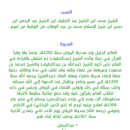
النسـب
:
الشيخ محمد ابن الشيخ عبد اللطيف ابن الشيخ عبد الرحمن ابن
حسن ابن شيخ الإسلام محمد بن عبد الوهاب
من الوهبة من تميم
.
الســيرة
:
العالم
الجليل ولد بمدينة الرياض سنة 1282هـ, ونشأ بها وقرأ
القرآن في حياة والده الشيخ
(
عبداللطيف
)
ثم اشتغل بالقراءة في
العلم على أخيه الشيخ
(
عبد
الله
بن عبد
اللطيف
)
والشيخ
(
محمد بن
محمود
)
وغيرهما من علماء وقته
وقد تقلب في عدة وظائف دينية
منها قضاء
مدينة شقراء وبعثه الملك
(
عبد
العزيز
) يرحمه الله
سنة
1339هـ إلي عسير وغامد وزهران لبث الدعوة إلي الله سبحانه
وكتب رسالة في ذلك وتولى القضاء في الرياض وجلس في داره
لطلاب العلم يقرأون عليه وقد جمع مكتبة عظيمة أكثرها
مخطوطات آلت بعده
إلي ولده
(
عبد
الرحمن
)
وسافر إلي مصر عام
1358هـ لعلاج عينيه
ترجم له
(
خير الدين الزركلي
)
في الأعلام
وتوفي
(
رحمه الله
)
بمدينة الرياض يوم الأحد ثاني جمادى الآخرة
سنة 1367هـ وخلف ثلاثة أبناء هم
:
•
عبدالرحمن
.