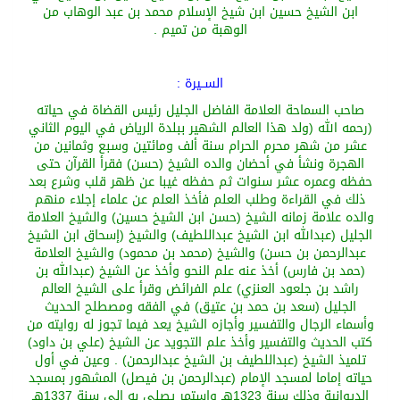
ابن الشيخ حسين ابن شيخ الإسلام محمد بن عبد الوهاب
من
الوه
بة من تميم .
الســيرة
:
صاحب السماحة العلامة الفاضل الجليل
رئيس القضاة في حياته
(
رحمه الله
(
ولد هذا العالم الشهير ببلدة الرياض في اليوم الثاني
عشر من شهر محرم الحرام سنة
ألف
ومائتين وسبع وثمانين من
الهجرة
ونشأ في أحضان والده الشيخ
(
حسن
)
فقرأ
القرآن حتى
حفظه وعمره عشر سنوات
ثم حفظه غيبا عن ظهر قلب وشرع بعد
ذلك في القراءة وطلب العلم فأخذ العلم عن علماء إجلاء منهم
والده علامة زمانه الشيخ
(
حسن ابن الشيخ حسين
)
والشيخ العلامة
الجليل
(
عبدالله ابن الشيخ عبد
اللطيف
)
والشيخ
(
إسحاق ابن الشيخ
عبد
الرحمن بن حسن
)
والشيخ
(
محمد بن محمود
)
والشيخ العلامة
(
حمد بن فارس
)
أخذ عنه علم النحو وأخذ عن الشيخ
(
عبد
الله بن
راشد بن
جلعود
العنزي
)
علم الفرا
ئض وقرأ على الشيخ العالم
الجليل
(
سعد بن حمد بن عتيق
)
في الفقه ومصطلح الحديث
وأسماء الرجال والتفسير وأجازه الشيخ يعد فيما تجوز له روايته من
كتب الحديث والتفسير وأخذ علم التجويد عن الشيخ
(
علي بن داود
)
تلميذ الشيخ
(
عبداللطيف بن الشيخ عبد
الرحمن
)
.
وعين في أ
ول
حياته إماما لمسجد الإمام
(
عبد
الرحمن بن فيصل
)
المشهور بمسجد
الديوانية وذلك سنة 1323هـ واستمر يصلي به إلي سنة 1337هـ