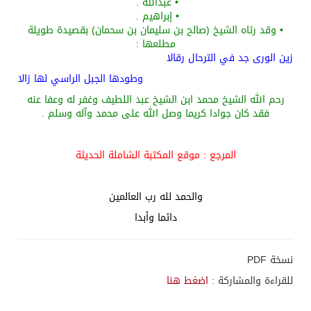
•
عبد
الله
.
•
إبراهيم
.
•
وقد رثاه الشيخ
(
صالح بن سليمان بن سحمان
)
بقصيدة طويلة
مطلعها
:
ز
ين الورى جد في الترحال رقالا
وطودها الجبل الراسي لها زالا
رحم الله
الشيخ محمد ابن الشيخ عبد اللطيف وغفر له و
عفا عنه
فقد كان جوادا كريما وصل
الله على محمد
وآله
وسلم
.
المرجع : موقع المكتبة الشاملة الحديثة
والحمد لله رب العالمين
دائما وأبدا
نسخة PDF
للقراءة والمشاركة :
اضغط هنا