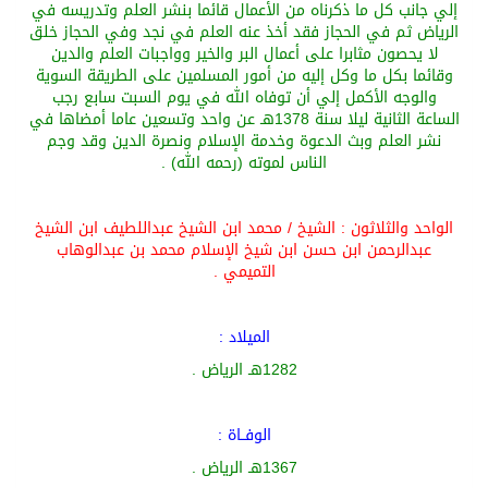
إلي جانب كل ما ذكرناه من الأعمال قائما بنشر العلم
وتدريسه في
الرياض ثم في الحجاز
فقد أخذ عنه العلم في نجد وفي الحجاز خلق
لا يحصون
مثابرا على أعمال البر والخير وواجبات العلم والدين
وقائما بكل ما وكل
إليه من أمور المسلمين على الطريقة السوية
والوجه الأكمل إلي أن توفاه الله في يوم السبت سابع رجب
الساعة الثانية ليلا سنة 1378هـ عن واحد وتسعين عاما أمضاها في
نشر العلم وبث الدعوة وخدمة الإسلام ونصرة
الدين وقد وجم
الناس لموته
(
رحمه الله
) .
الواحد
والثلاثون
: الشيخ
/
محمد ابن الشيخ عبد
اللطيف ابن الشيخ
عبدالرحمن ابن
حسن ابن شيخ
الإسلام محمد بن عبدالوها
ب
التميمي .
الميلاد
:
1282هـ الرياض .
الوفــاة
:
1367هـ الرياض .