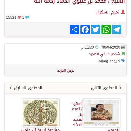
الشيخ / محمد بن عليوي الحمّٰاد رحمه الله
تميم السكران
15521
1
Share
Facebook
Twitter
WhatsApp
Telegram
30/04/2020
11:20 م
شخصيات في الذاكرة
لا يوجد وسوم
عرض المزيد
المحتوى التالي
المحتوى السابق
العقيد
/ تميم
بن
محمد
الحمّٰاد
التميمي
مشجرة أسرة آل عثمان