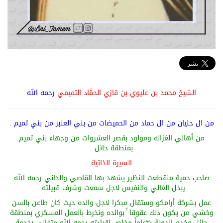
الشيخ محمد بن عليوي بن قازي الحمّٰاد التميمي
رحمه الله
من ال حليان من ال حماد من الحميضات من بني العنبر من بني تميم .
من أهالي الغزاله ومولود بقصر العشروات من وجهاء بني تميم
بمنطقة حائل .
السيرة الذاتية
صاحب حمية منقطعت النظير يشهد بها القاصي والداني رحمه الله
يبذل الغالي والنفيس لاجل سمعت وشرف قبيلته .
عمل بشركة أرامكو وستقال مبكرا لاجل والده حيث كان طاعن بالسن
وخشي من يكون ذلك عقوقا ً بوالده ونخرط بالعمل العسكري بمنطقة
حائل وخدم الدولة ٣٠عاماً مخلص لقيادته رحمه الله متفاني بخدمة