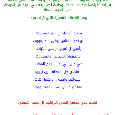
قبيلته بأفراحها وأحزانها صاحب وجاهة لدى ربعه بني تميم من الحوطة
حتى الجوف شمالاً
ومن القصائد الشعرية التي قيلت فيه :
محمد أبو عليوي ستر التميميات..
لو تموت الناس يبقى. . مايمووت
رأسي ل تميم.. راسي بالثبات. .
ماتزعزعه. المصايب..والبشووت
حي فال ألي بقاا . .رغم الممات.
ماحدن حل .إبمحله.. ري تيووت
السوآلف واجده .. والفعل هات.
فعلكم مابان.. .سلك العنكبووت
لشاعر علي محسن العلي البراهيم ال مفيد التميمي