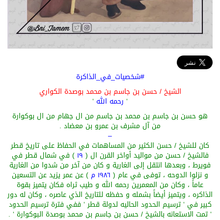
#شخصيات_في_الذاكرة
الشيخ / حسن بن جاسم بن محمد بوصدة الكواري
‘
رحمه الله
‘
هو حسن بن جاسم بن محمد بن جاسم من ال جهام من ال بوكوارة
من آل مشرف بن عمرو بن معضاد .
–
كان للشيخ / حسن الكثير من المساهمات في الحفاظ على تاريخ قطر
فالشيخ / حسن من مواليد أواخر القرن ال (
١٩
) في شمال قطر في
فويرط ، وبعدها انتقل إلى الغارية و كان من آخر من شدوا من الغارية
و نزلوا الدوحه ، توفى في عام (
١٩٨٦ م
) عن عمر يزيد عن التسعين
عاماً ، وكان من المعمرين رحمه الله و طيب ثراه فكان يتميز بقوة
الذاكره ، ويتميز أيضاً بشمله و حفظه للتاريخ الذي عاصره ، وكان له دور
كبير في ‘ ترسيم الحدود الحاليه لدولة قطر ‘ ففي فترة ترسيم الحدود
‘ تمت الاستعانه بالشيخ / حسن بن جاسم بن محمد بوصدة البوكوارة ‘ .