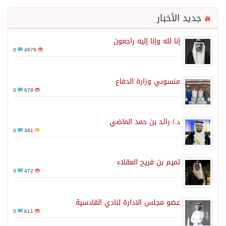
جديد الأخبار
إنا لله وإنا إليه راجعون
0
4679
منسوبي وزارة الدفاع
0
679
د./ رائد بن حمد الماضي
0
381
تميم بن فريح العقلاء
0
472
عضو مجلس الادارة لنادي القادسية
0
611