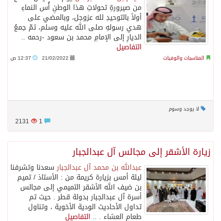
من صيرورةِ تحولاتِ هذا الوطنِ أُس النماءِ
أولاً بالتوحيدِ لله عزوجل، وبالمضي على
هدي رسولهِ صلى الله عليه وسلم، ثمّ جمعُ
الديارِ إلى الإمامِ محمد بن سعود -رحمه ..
التفاصيل
المناسبات والوفيات
21/02/2022
12:37 ص
لا يوجد وسوم
2131
1
زيارة الأشقر إلى مجالس آل عبدالجبار
عبدالله بن محمد آل عبدالجبار
سعدنا وتشرفنا
ليلة أمس بزيارة كريمة من : الأستاذ / تميم
بن ضيف الله الأشقر التميمي إلى مجالس
أسرة آل عبدالجبار بدولة قطر . حيث تم
تداول الأحاديث الودية الأخوية ، وتناول
طعام العشاء . ..
التفاصيل