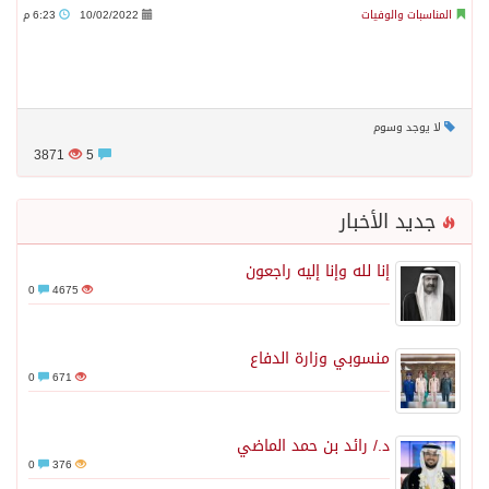
المناسبات والوفيات
10/02/2022
6:23 م
لا يوجد وسوم
3871
5
جديد الأخبار
إنا لله وإنا إليه راجعون
0
4675
منسوبي وزارة الدفاع
0
671
د./ رائد بن حمد الماضي
0
376