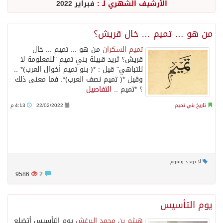
الأرشيف الشهري لـ :
فبراير 2022
من هو … تميم … خال قريش؟
تميم السكران
من هو ... تميم ... خال
قريش؟ ثريد قبيلة بني تميم "للمعلومة لا
للتباهي" قيل : *( بنو تميم أخوال العرب)* ..
وقيل *( تميم نصف العرب)*. فما معنى ذلك
؟ *تميم ..
التفاصيل
تاريخ بني تميم
22/02/2022
4:13 م
لا يوجد وسوم
9586
2
يوم التأسيس
هيثم بن محمد البرغش
يوم التأسيس أتضلع