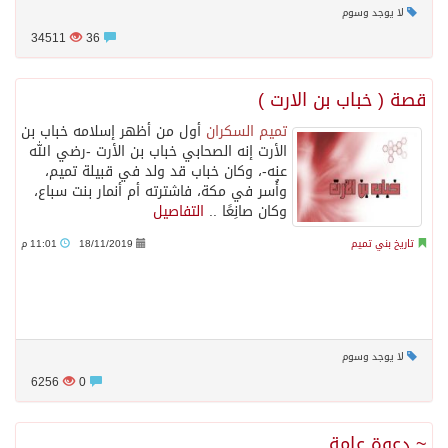
لا يوجد وسوم
34511
36
قصة ( خباب بن الارت )
تميم السكران
أول من أظهر إسلامه خباب بن
الأرت إنه الصحابي خباب بن الأرت -رضي الله
عنه-، وكان خباب قد ولد في قبيلة تميم،
وأُسر في مكة، فاشترته أم أنمار بنت سباع،
وكان صانِعًا ..
التفاصيل
تاريخ بني تميم
18/11/2019
11:01 م
لا يوجد وسوم
6256
0
~ دعوة عامة