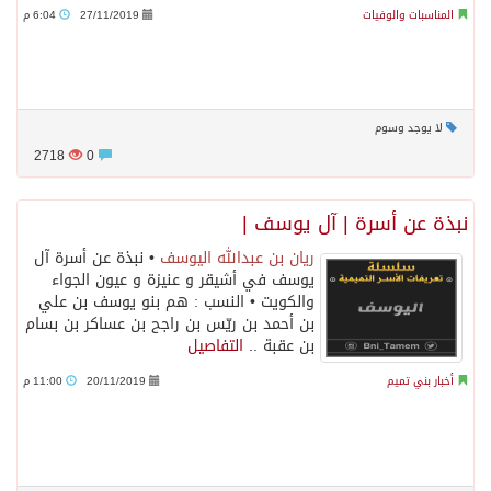
المناسبات والوفيات
27/11/2019
6:04 م
لا يوجد وسوم
2718
0
نبذة عن أسرة | آل يوسف |
ريان بن عبدالله اليوسف
• نبذة عن أسرة آل
يوسف في أشيقر و عنيزة و عيون الجواء
والكويت • النسب : هم بنو يوسف بن علي
بن أحمد بن ريّس بن راجح بن عساكر بن بسام
بن عقبة ..
التفاصيل
أخبار بني تميم
20/11/2019
11:00 م