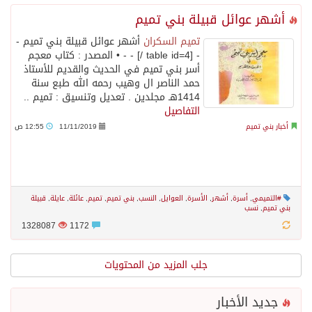
أشهر عوائل قبيلة بني تميم
تميم السكران
أشهر عوائل قبيلة بني تميم -
- [table id=4 /] - - • المصدر : كتاب معجم
أسر بني تميم في الحديث والقديم للأستاذ
حمد الناصر ال وهيب رحمه الله طبع سنة
1414هـ مجلدين . تعديل وتنسيق : تميم ..
التفاصيل
أخبار بني تميم
11/11/2019
12:55 ص
#التميمي
,
أسرة
,
أشهر
,
الأسرة
,
العوايل
,
النسب
,
بني تميم
,
تميم
,
عائلة
,
عايلة
,
قبيلة
بني تميم
,
نسب
1328087
1172
جلب المزيد من المحتويات
جديد الأخبار