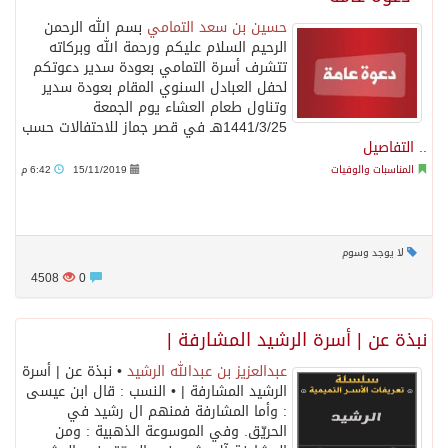
حسين بن سعد التمامي
بسم الله الرحمن
الرحيم السلام عليكم ورحمة الله وبركاته
تتشرف أسرة التمامي بعودة سدير دعوتكم
لحفل العبادل السنوي المقام بعودة سدير
وتناول طعام العشاء يوم الجمعة
1441/3/25هـ في قصر جماز للاحتفالات حسب
..
التفاصيل
المناسبات والوفيات
15/11/2019
6:42 م
لا يوجد وسوم
4508
0
نبذة عن | أسرة الرشيد المشارفة |
عبدالعزيز بن عبدالله الرشيد
• نبذة عن | أسرة
الرشيد المشارفة | • النسب : قال ابن عيسى
: وأما المشارفة فمنهم ال رشيد في
الحريّق. وفي الموسوعة الذهبية : ومن