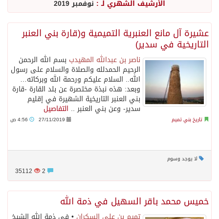
الأرشيف الشهري لـ :
نوفمبر 2019
عشيرة آل مانع العنبرية التميمية و(قارة بني العنبر
التاريخية في سدير)
ناصر بن عبدالله المهيدب
بسم الله الرحمن
الرحيم الحمدلله والصلاة والسلام على رسول
الله.. السلام عليكم ورحمة الله وبركاته…
وبعد: هذه نبذة مختصرة عن بلد القارة -قارة
بني العنبر التاريخية الشهيرة في إقليم
سدير- وعن بني العنبر ..
التفاصيل
تاريخ بني تميم
27/11/2019
4:56 ص
لا يوجد وسوم
35112
2
خميس محمد باقر السهيل في ذمة الله
تميم بن علي السكران
• في ذمة الله الشيخ