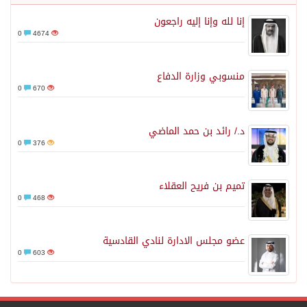
إنا لله وإنا إليه راجعون
0
4674
منسوبي وزارة الدفاع
0
670
د./ رائد بن حمد الماضي
0
376
تميم بن فريح العقلاء
0
468
عضو مجلس الادارة لنادي القادسية
0
603