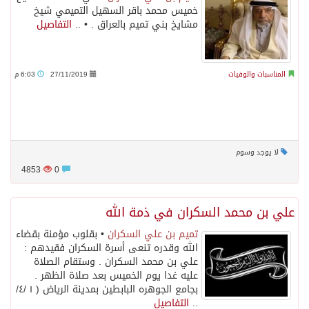
خميس محمد باقر السهيل التميمي شيخ
مشايخ بني تميم بالعراق . • ..
التفاصيل
المناسبات والوفيات
27/11/2019
6:03 م
لا يوجد وسوم
4853
0
علي بن محمد السكران في ذمة الله
تميم بن علي السكران
• بقلوب مؤمنة بقضاء
الله وقدره تنعى أسرة السكران فقيدهم :
علي بن محمد السكران . وستقام الصلاة
عليه غدا يوم الخميس بعد صلاة الظهر .
بجامع الجوهره البابطين بمدينة الرياض ( ١ /٤/
..
التفاصيل