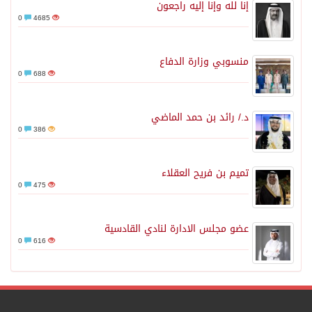
إنا لله وإنا إليه راجعون
0
4685
منسوبي وزارة الدفاع
0
688
د./ رائد بن حمد الماضي
0
386
تميم بن فريح العقلاء
0
475
عضو مجلس الادارة لنادي القادسية
0
616