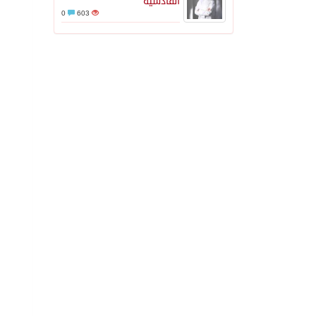
القادسية
0
603