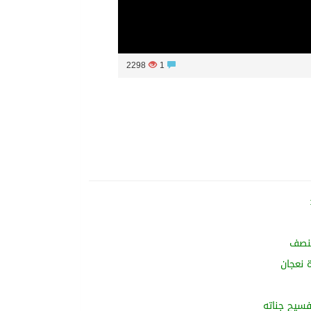
2298
1
لنصف
فسيح جناته