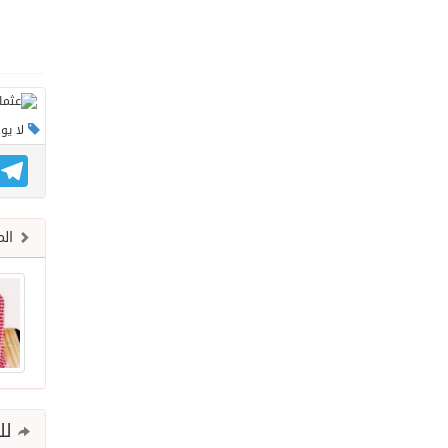
لا يو
gram
الم
للم