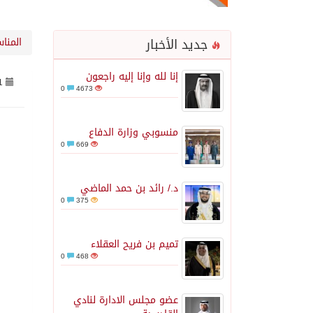
جديد الأخبار
المنا
إنا لله وإنا إليه راجعون
1
0
4673
منسوبي وزارة الدفاع
0
669
د./ رائد بن حمد الماضي
0
375
تميم بن فريح العقلاء
0
468
عضو مجلس الادارة لنادي