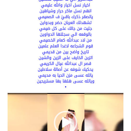
اخيار نسل اخيار والله عليمي
انهم نسل ماكر حرار وشياهين
يالصقر ذكرك باقيً ف الصميمي
تشهدلك العربان حضر وبدواين
جليت من جالك على كل ضيمي
بالوقعه الي سجلتها الدواوين
من لاد عبدالله كعام الخصيمي
قوم الشجاعه لاغدا العلم علمين
تاريخ واضح بين من قديمي
اتزبن الخايف على الزين والشين
قصر ال عبدالله عيال الكريمي
يحكيك شوفه عن أصالة سلاطين
يالله عسى مزن الحيا به مديمي
ويالله عسى هلها بها مستريحين
•
o
r