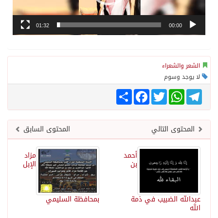
01:32
00:00
الشعر والشعراء
لا يوجد وسوم
Share
Facebook
Twitter
WhatsApp
Telegram
المحتوى التالي
المحتوى السابق
أحمد
مزاد
بن
الإبل
عبدالله الضبيب في ذمة
بمحافظة السليمي
الله