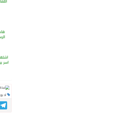
القفا
الر
اشتهر
اسر بر
لا يو
gram