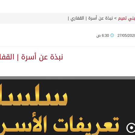
 بني تميم
>
نبذة عن أسرة | القفاري |
27/05/202
6:30 ص
نبذة عن أسرة | القفا