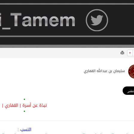
+
سليمان بن عبدالله القفاري
•
نبذة عن أسرة | القفاري |
•
النسب :