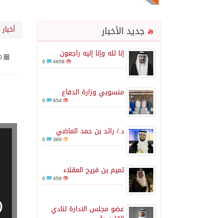
جديد الأخبار
أخبار
إنا لله وإنا إليه راجعون
0
0
4658
منسوبي وزارة الدفاع
0
654
د./ رائد بن حمد الماضي
0
360
تميم بن فريح العقلاء
0
456
عضو مجلس الادارة لنادي