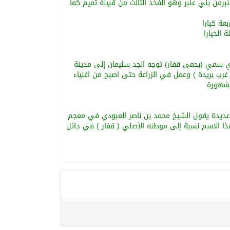
برمن بني عنبر وهو الفخذ الثالث من قبيلة تميم كما
عة كبارا
الخيارا
تقريبا بسبب وباء الملاريا والذي سمي (بحمى قفار) توجه الجد سليمان إلى مدينة
رب بريدة ) وعمل في الزراعة حتى اصبح من اغنياء
مشهورة
ة عديدة يقول الشيخ محمد بن ناصر العبودي في معجم
هذا الاسم نسبة إلى موطنه الأصلي ( قفار ) في حائل