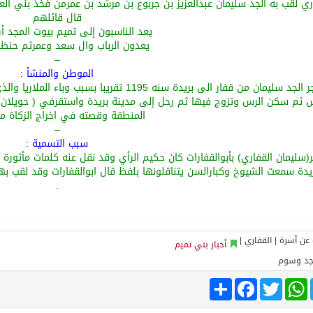
ري لقب به الجد سليمان عبدالعزيز بن جربوع بن مرشد بن عمرمن فخذ بني العن
قال قائلهم
يعد الناسبون إلى تميم بيوت المجد أرب
يعدون الرباب وال سعد وعمرثم حنظلة 
–
الموطن والمنشأ :
هاجر الجد سليمان من قفار الى بريدة سنه 1195 
س ثم سكن الرس وتزوج فيها ثم رحل إلى مدينة بريدة واستقرفي ( حويلان غ
المنطقة وقصته في اخراج الزكاة 
–
سبب التسمية :
(سليمان القفاري) بأبوالقفارات كان حكيم الرأي وقد نقل عنه كلمات مأثور
يدة سمعت الشيوخ وكبارالسن يتناقلونها بلفظ قال ابوالقفارات وقد لقب ب
.
أخبار بني تميم
جد وسوم
Share
Facebook
Twitter
WhatsApp
Tele