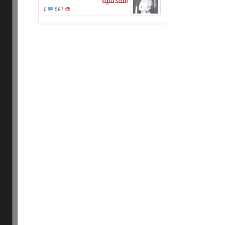
القادسية
0
587