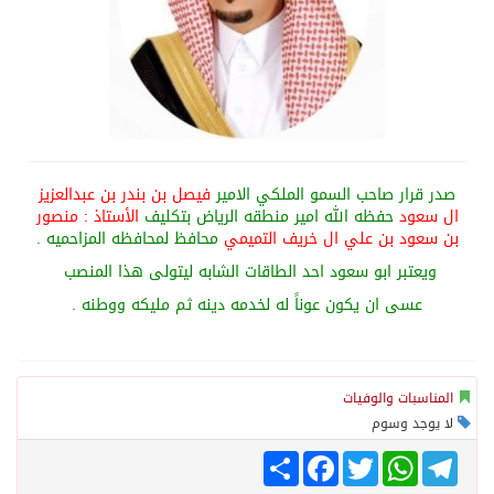
صدر قرار صاحب السمو الملكي الامير
فيصل بن بندر بن عبدالعزيز
ال سعود
حفظه الله امير منطقه الرياض بتكليف
الأستاذ : منصور
بن سعود بن علي ال خريف التميمي
محافظ لمحافظه المزاحميه .
ويعتبر ابو سعود احد الطاقات الشابه ليتولى هذا المنصب
عسى ان يكون عوناً له لخدمه دينه ثم مليكه ووطنه .
المناسبات والوفيات
لا يوجد وسوم
Share
Facebook
Twitter
WhatsApp
Telegram