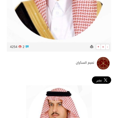
4254
2
+
=
-
تميم السكران