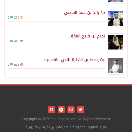
د./ رائد بن حمد الماضي
0
370
تميم بن فريح العقلاء
0
466
عضو مجلس الادارة لنادي القادسية
0
597
Copyright © 2026 bni-tamem.com All Rights Reserved.
جميع الحقوق محفوظة لـ صحيفة بني تميم الإلكترونية