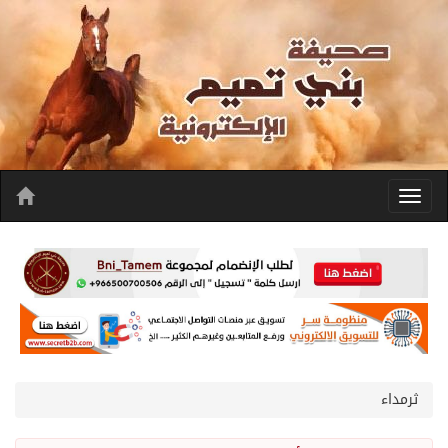
ثرمداء