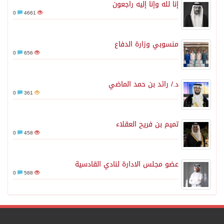
إنا لله وإنا إليه راجعون
0
4661
منسوبي وزارة الدفاع
0
656
د./ رائد بن حمد الماضي
0
361
تميم بن فريح العقلاء
0
458
عضو مجلس الادارة لنادي القادسية
0
588