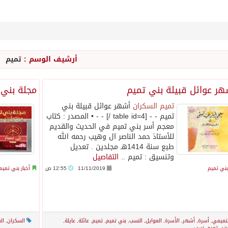
أرشيف الوسم :
تميم
ر عوائل قبيلة بني تميم
مجلة بني 
تميم السكران
أشهر عوائل قبيلة بني
تميم - - [table id=4 /] - - • المصدر : كتاب
معجم أسر بني تميم في الحديث والقديم
للأستاذ حمد الناصر ال وهيب رحمه الله
طبع سنة 1414هـ مجلدين . تعديل
وتنسيق : تميم ..
التفاصيل
 بني تميم
11/11/2019
12:55 ص
أخبار بني تميم
لتميمي
,
أسرة
,
أشهر
,
الأسرة
,
العوايل
,
النسب
,
بني تميم
,
تميم
,
عائلة
,
عايلة
,
السكران
,
ال
بني تميم
,
نسب