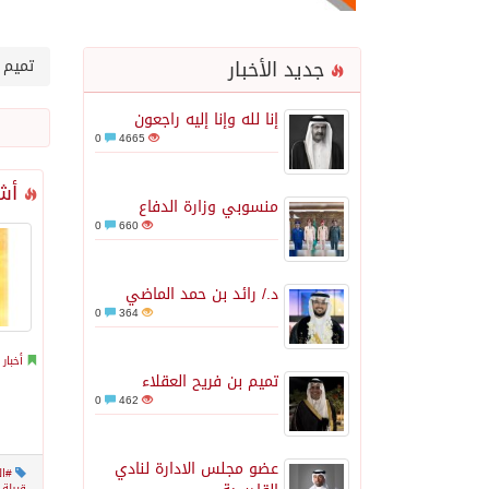
جديد الأخبار
تميم
إنا لله وإنا إليه راجعون
0
4665
أشه
منسوبي وزارة الدفاع
0
660
د./ رائد بن حمد الماضي
0
364
أخبار
تميم بن فريح العقلاء
0
462
عضو مجلس الادارة لنادي
#ا
قبيلة 