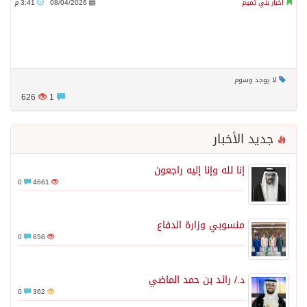
أخبار بني تميم
08/04/2026
3:41 م
لا يوجد وسوم
626
1
جديد الأخبار
إنا لله وإنا إليه راجعون
0
4661
منسوبي وزارة الدفاع
0
656
د./ رائد بن حمد الماضي
0
362