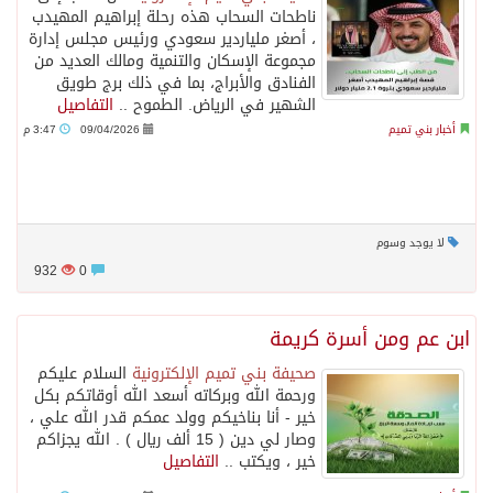
ناطحات السحاب هذه رحلة إبراهيم المهيدب
، أصغر ملياردير سعودي ورئيس مجلس إدارة
مجموعة الإسكان والتنمية ومالك العديد من
الفنادق والأبراج، بما في ذلك برج طويق
الشهير في الرياض. ‏الطموح ..
التفاصيل
أخبار بني تميم
09/04/2026
3:47 م
لا يوجد وسوم
932
0
ابن عم ومن أسرة كريمة
صحيفة بني تميم الإلكترونية
السلام عليكم
ورحمة الله وبركاته ‏أسعد الله أوقاتكم بكل
خير ‏- أنا بناخيكم وولد عمكم قدر الله علي ،
وصار لي دين ( 15 ألف ريال ) . ‏الله يجزاكم
خير ، ويكتب ..
التفاصيل