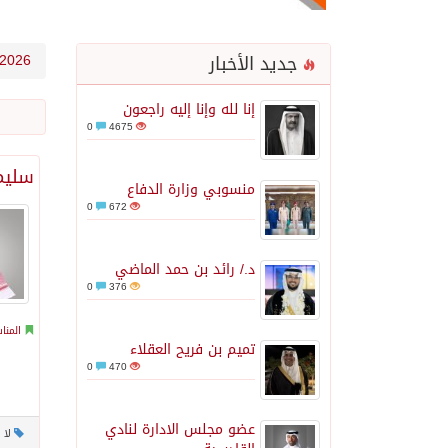
جديد الأخبار
2026
إنا لله وإنا إليه راجعون
0
4675
سليما
منسوبي وزارة الدفاع
0
672
د./ رائد بن حمد الماضي
0
376
المنا
تميم بن فريح العقلاء
0
470
عضو مجلس الادارة لنادي
لا 