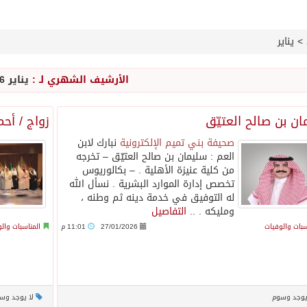
>
يناير
الأرشيف الشهري لـ :
يناير 2026
ن بن صالح العتيّق
زواج / أح
صحيفة بني تميم الإلكترونية
نبارك لابن
العم : سليمان بن صالح العتيّق – تخرجه
من كلية عنيزة الأهلية . – بكالوريوس
تخصص إدارة الموارد البشرية . نسأل الله
له التوفيق في خدمة دينه ثم وطنه ،
ومليكه . ..
التفاصيل
سبات والوفيات
27/01/2026
11:01 م
المناسبات وال
يوجد وسوم
لا يوجد وس