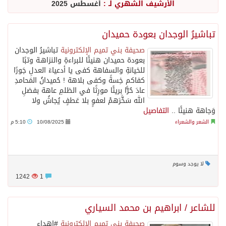
الأرشيف الشهري لـ :
أغسطس 2025
تباشيرُ الوجدان ‏بعودة حميدان
صحيفة بني تميم الإلكترونية
تباشيرُ الوجدان
‏بعودة حميدان ‏هنيئًا للبراءةِ والنزاهـة ‏وتبًا
للخيانةِ والسفاهة ‏كفى يا أدعياءَ العدلِ جَورًا
‏كفاكم خِسةً وكفى بلاهة ! ‏حُميدانُ المَحامدِ
عادَ حُرًّا ‏بريئًا مورِثًا في الظلمِ عاهة ‏بفضلِ
الله سَخَّرَهمْ لعفوٍ ‏بلا عَطفٍ يُجاشُ ولا
وَجاهة ‏هنيئًا ..
التفاصيل
الشعر والشعراء
10/08/2025
5:10 م
لا يوجد وسوم
1242
1
للشاعر / ابراهيم بن محمد السياري
صحيفة بني تميم الإلكترونية
‫#اهداء‬