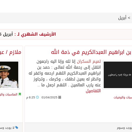
>
أبريل
الأرشيف الشهري لـ :
أبريل 2025
ن ابراهيم العبدالكريم في ذمة الله
ملازم / عب
تميم السكران
إنا لله وإنا اليه راجعون
انتقل إلى رحمة الله تعالى : حمد بن
ابراهيم العبدالكريم اللهم ارحمه واغفر له
وانظر له بعين لطفك ، وكرمك ، وتجاوز
عنه يارب العالمين . اللهم اجعل ما ..
التفاصيل
المناسبات وال
سبات والوفيات
01/04/2025
8:25 م
يوجد وسوم
لا يوجد وس