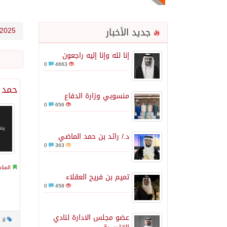
جديد الأخبار
2025
إنا لله وإنا إليه راجعون
0
4663
حمد ب
منسوبي وزارة الدفاع
0
656
د./ رائد بن حمد الماضي
0
363
المنا
تميم بن فريح العقلاء
0
458
عضو مجلس الادارة لنادي
لا 