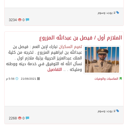
لا يوجد وسوم
3234
0
الملازم أول / فيصل بن عبدالله المزروع
تميم السكران
نبارك لإبن العم : ‏فيصل بن
عبدالله بن ابراهيم المزروع . ‏تخرجه من كلية
الملك عبدالعزيز الحربية برتبة ملازم اول .
نسأل الله له التوفيق في خدمة دينه ووطنه
ومليكه . ..
التفاصيل
المناسبات والوفيات
21/06/2021
5:56 م
لا يوجد وسوم
2268
0