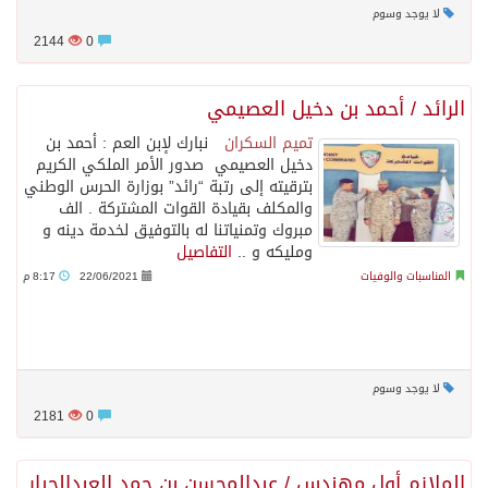
لا يوجد وسوم
2144
0
الرائد / أحمد بن دخيل العصيمي
تميم السكران
نبارك لإبن العم : أحمد بن
دخيل العصيمي صدور الأمر الملكي الكريم
بترقيته إلى رتبة “رائد” بوزارة الحرس الوطني
والمكلف بقيادة القوات المشتركة . الف
مبروك وتمنياتنا له بالتوفيق لخدمة دينه و
ومليكه و ..
التفاصيل
المناسبات والوفيات
22/06/2021
8:17 م
لا يوجد وسوم
2181
0
الملازم أول مهندس / عبدالمحسن بن حمد العبدالجبار