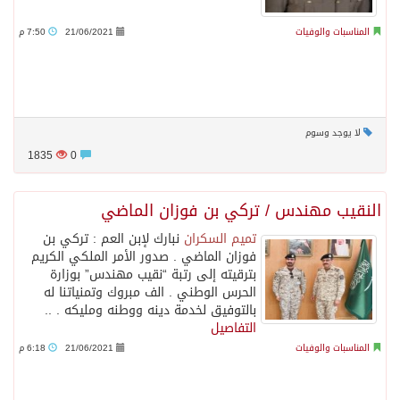
المناسبات والوفيات
21/06/2021
7:50 م
لا يوجد وسوم
1835
0
النقيب مهندس / تركي بن فوزان الماضي
تميم السكران
‏نبارك لإبن العم : تركي بن
فوزان الماضي . صدور الأمر الملكي الكريم
بترقيته إلى رتبة “نقيب مهندس” بوزارة
الحرس الوطني . ‏الف مبروك وتمنياتنا له
بالتوفيق لخدمة دينه ووطنه ومليكه . ..
التفاصيل
المناسبات والوفيات
21/06/2021
6:18 م