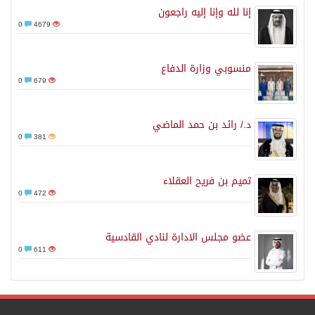
إنا لله وإنا إليه راجعون
0
4679
منسوبي وزارة الدفاع
0
679
د./ رائد بن حمد الماضي
0
381
تميم بن فريح العقلاء
0
472
عضو مجلس الادارة لنادي القادسية
0
611