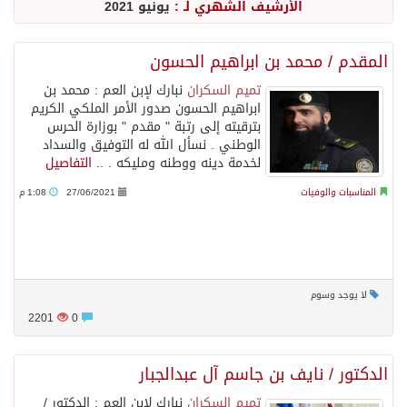
الأرشيف الشهري لـ :
يونيو 2021
المقدم / محمد بن ابراهيم الحسون
تميم السكران
نبارك لإبن العم : ‏محمد بن
ابراهيم الحسون ‏صدور الأمر الملكي الكريم
‏بترقيته إلى رتبة " مقدم " ‏بوزارة الحرس
الوطني . ‏نسأل الله له التوفيق والسداد
لخدمة دينه ووطنه ومليكه . ..
التفاصيل
المناسبات والوفيات
27/06/2021
1:08 م
لا يوجد وسوم
2201
0
الدكتور / نايف بن جاسم آل عبدالجبار
تميم السكران
نبارك لإبن العم : الدكتور /