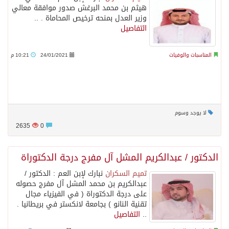
هيثم بن محمد البرغش صدور موافقة معالي
وزير العدل بمنحه ترخيص المحاماة . ..
التفاصيل
المناسبات والوفيات
24/01/2021
10:21 م
لا يوجد وسوم
2635
0
الدكتور / عبدالكريم المشل آل مفرج درجة الدكتوراة
تميم السكران
نبارك لإبن العم : الدكتور /
عبدالكريم بن محمد المشل آل مفرج حصوله
على درجة الدكتوراة ( في الفيزياء مجال
تقنية النانو ) بجامعة لانكستر في بريطانيا .
..
التفاصيل