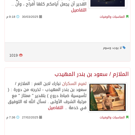
القدير أن يجعل أيامكم كلها أفراح ، وأن ..
التفاصيل
المناسبات والوفيات
30/03/2025
9:18 م
لا يوجد وسوم
1019
الملازم / سعود بن بندر المهيدب
تميم السكران
نبارك لابن العم : الملازم /
سعود بن بندر المهيدب - تخرجه من دورة : (
تأسيسية ضباط دروع ) بتقدير " ممتاز " مع
مرتبة الشرف الأولى . نسأل الله له التوفيق
في خدمة ..
التفاصيل
المناسبات والوفيات
27/02/2025
7:36 م