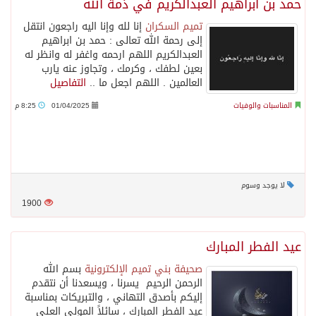
حمد بن ابراهيم العبدالكريم في ذمة الله
تميم السكران
إنا لله وإنا اليه راجعون انتقل
إلى رحمة الله تعالى : حمد بن ابراهيم
العبدالكريم اللهم ارحمه واغفر له وانظر له
بعين لطفك ، وكرمك ، وتجاوز عنه يارب
العالمين . اللهم اجعل ما ..
التفاصيل
المناسبات والوفيات
01/04/2025
8:25 م
لا يوجد وسوم
1900
عيد الفطر المبارك
صحيفة بني تميم الإلكترونية
‏بسم الله
الرحمن الرحيم ‏ يسرنا ، ويسعدنا أن نتقدم
إليكم بأصدق التهاني ، والتبريكات بمناسبة
عيد الفطر المبارك ، سائلاً المولى العلي