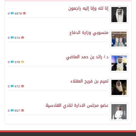
إنا لله وإنا إليه راجعون
0
4678
منسوبي وزارة الدفاع
0
674
د./ رائد بن حمد الماضي
0
378
تميم بن فريح العقلاء
0
472
عضو مجلس الادارة لنادي القادسية
0
607