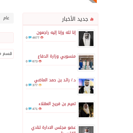
جديد الأخبار
عام
إنا لله وإنا إليه راجعون
0
4677
قسم مخ
منسوبي وزارة الدفاع
0
673
د./ رائد بن حمد الماضي
0
377
تميم بن فريح العقلاء
0
471
عضو مجلس الادارة لنادي